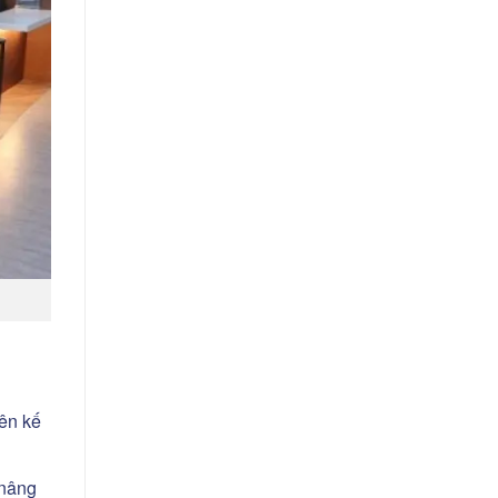
ên kế
 nâng