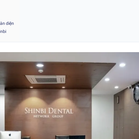
oàn diện
inbi