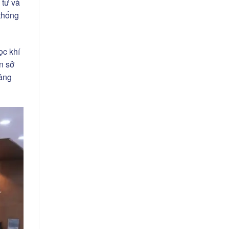
 tư và
 thống
ọc khí
n sở
nâng