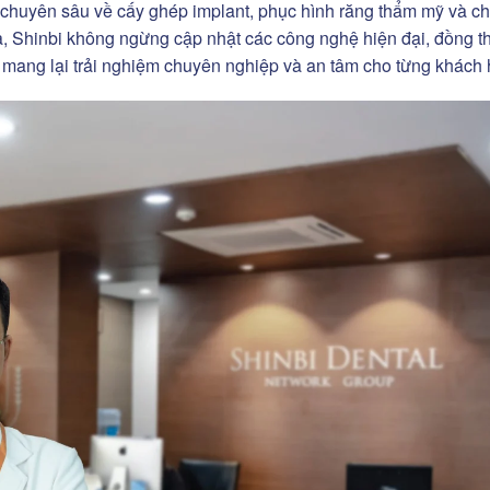
 chuyên sâu về cấy ghép implant, phục hình răng thẩm mỹ và ch
, Shinbi không ngừng cập nhật các công nghệ hiện đại, đồng t
m, mang lại trải nghiệm chuyên nghiệp và an tâm cho từng khách