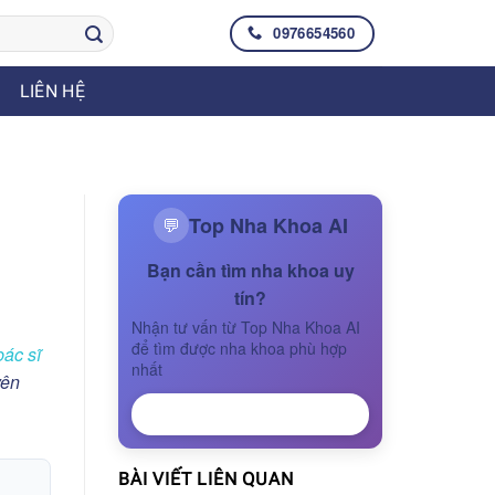
0976654560
LIÊN HỆ
Top Nha Khoa AI
💬
Bạn cần tìm nha khoa uy
tín?
Nhận tư vấn từ Top Nha Khoa AI
để tìm được nha khoa phù hợp
bác sĩ
nhất
yên
NHẬN TƯ VẤN
BÀI VIẾT LIÊN QUAN