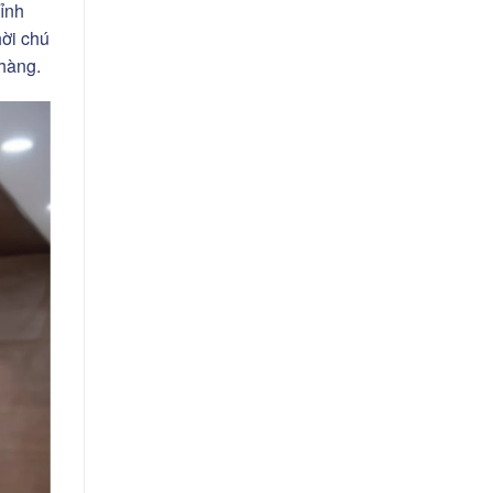
ỉnh
hời chú
 hàng.