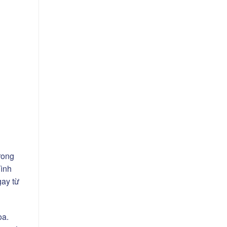
rong
hình
gay từ
òa.