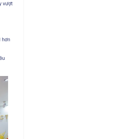
y vượt
i hơn
iêu