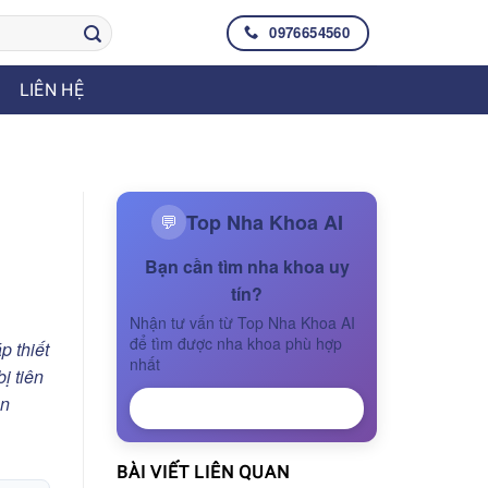
0976654560
LIÊN HỆ
n
Top Nha Khoa AI
💬
Bạn cần tìm nha khoa uy
tín?
Nhận tư vấn từ Top Nha Khoa AI
để tìm được nha khoa phù hợp
p thiết
nhất
ị tiên
ần
NHẬN TƯ VẤN
BÀI VIẾT LIÊN QUAN