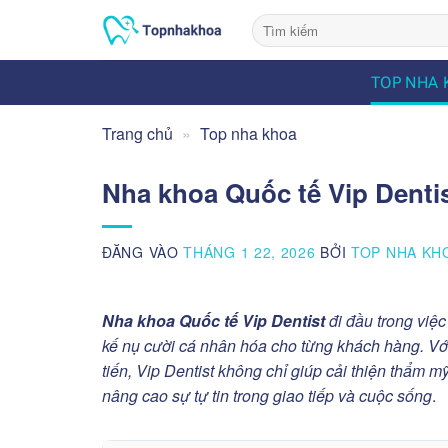
Bỏ
qua
nội
TOP NHA 
dung
Trang chủ
»
Top nha khoa
Nha khoa Quốc tế Vip Denti
ĐĂNG VÀO
THÁNG 1 22, 2026
BỞI
TOP NHA KH
Nha khoa Quốc tế Vip Dentist
đi đầu trong việ
kế nụ cười cá nhân hóa cho từng khách hàng. Vớ
tiến, Vip Dentist không chỉ giúp cải thiện thẩm 
nâng cao sự tự tin trong giao tiếp và cuộc sống
.