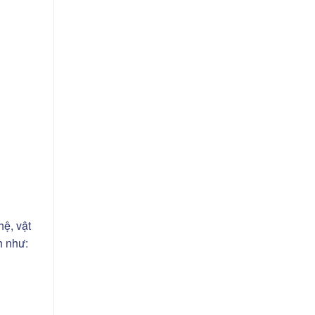
hệ, vật
nh như: