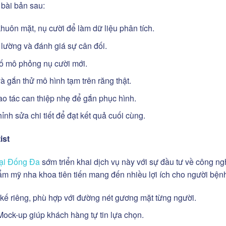
bài bản sau:
uôn mặt, nụ cười để làm dữ liệu phân tích.
lường và đánh giá sự cân đối.
số mô phỏng nụ cười mới.
 gắn thử mô hình tạm trên răng thật.
hao tác can thiệp nhẹ để gắn phục hình.
ỉnh sửa chi tiết để đạt kết quả cuối cùng.
ist
tại Đống Đa
sớm triển khai dịch vụ này với sự đầu tư về công ng
thẩm mỹ nha khoa tiên tiến mang đến nhiều lợi ích cho người bệ
 kế riêng, phù hợp với đường nét gương mặt từng người.
ock-up giúp khách hàng tự tin lựa chọn.