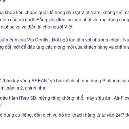
nha khoa tiêu chuẩn quốc tế hàng đầu tại Việt Nam, không chỉ ma
diện của nụ cười. Bằng việc liên tục cập nhật và ứng dụng côn
m phục vụ và điều trị cho người Việt.
à sứ mệnh của Vip Dentist. Đội ngũ tận tâm với phương châm “Nụ
ừng đổi mới để đáp ứng các mong mỏi của khách hàng và chăm 
ĩ “bàn tay vàng ASEAN” và bác sĩ chỉnh nha hạng Platinum của
iệm thẩm mỹ, chỉnh nha.
dấu hàm iTero 5D, niềng răng không nhổ, máy siêu âm, Air-Flo
i.
ộ dụng cụ riêng, đến dịch vụ hỗ trợ khách hàng từ tư vấn 24/7 