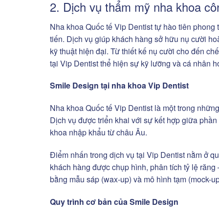
2. Dịch vụ thẩm mỹ nha khoa côn
Nha khoa Quốc tế Vip Dentist tự hào tiên phong
tiến. Dịch vụ giúp khách hàng sở hữu nụ cười ho
kỹ thuật hiện đại. Từ thiết kế nụ cười cho đến c
tại Vip Dentist thể hiện sự kỹ lưỡng và cá nhân hó
Smile Design tại nha khoa Vip Dentist
Nha khoa Quốc tế Vip Dentist là một trong nhữn
Dịch vụ được triển khai với sự kết hợp giữa phần
khoa nhập khẩu từ châu Âu.
Điểm nhấn trong dịch vụ tại Vip Dentist nằm ở quy
khách hàng được chụp hình, phân tích tỷ lệ răng 
bằng mẫu sáp (wax-up) và mô hình tạm (mock-up
Quy trình cơ bản của Smile Design