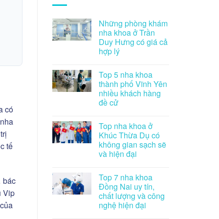
Những phòng khám
nha khoa ở Trần
Duy Hưng có giá cả
hợp lý
Top 5 nha khoa
thành phố Vĩnh Yên
nhiều khách hàng
đề cử
a có
 nha
Top nha khoa ở
rị
Khúc Thừa Dụ có
không gian sạch sẽ
c tế
và hiện đại
Top 7 nha khoa
… bác
Đồng Nai uy tín,
u Vip
chất lượng và công
nghệ hiện đại
 của