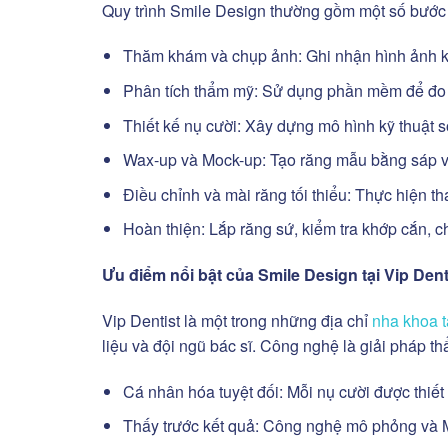
Quy trình Smile Design thường gồm một số bước 
Thăm khám và chụp ảnh: Ghi nhận hình ảnh kh
Phân tích thẩm mỹ: Sử dụng phần mềm để đo 
Thiết kế nụ cười: Xây dựng mô hình kỹ thuật 
Wax-up và Mock-up: Tạo răng mẫu bằng sáp và
Điều chỉnh và mài răng tối thiểu: Thực hiện t
Hoàn thiện: Lắp răng sứ, kiểm tra khớp cắn, ch
Ưu điểm nổi bật của Smile Design tại Vip Dent
Vip Dentist là một trong những địa chỉ
nha khoa 
liệu và đội ngũ bác sĩ. Công nghệ là giải pháp 
Cá nhân hóa tuyệt đối: Mỗi nụ cười được thiết
Thấy trước kết quả: Công nghệ mô phỏng và M