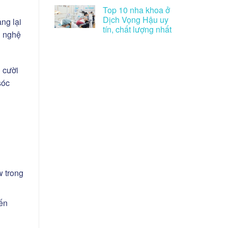
Top 10 nha khoa ở
Dịch Vọng Hậu uy
ng lại
tín, chất lượng nhất
g nghệ
 cười
sóc
w trong
đến