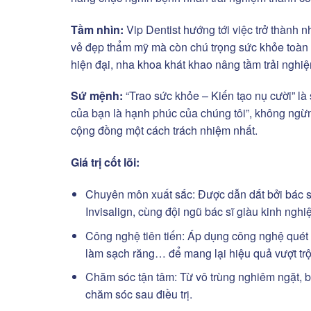
Tầm nhìn:
Vip Dentist hướng tới việc trở thành 
vẻ đẹp thẩm mỹ mà còn chú trọng sức khỏe toàn 
hiện đại, nha khoa khát khao nâng tầm trải nghiệ
Sứ mệnh:
“Trao sức khỏe – Kiến tạo nụ cười” l
của bạn là hạnh phúc của chúng tôi”, không ng
cộng đồng một cách trách nhiệm nhất.
Giá trị cốt lõi:
Chuyên môn xuất sắc: Được dẫn dắt bởi bác s
Invisalign, cùng đội ngũ bác sĩ giàu kinh ngh
Công nghệ tiên tiến: Áp dụng công nghệ quét 
làm sạch răng… để mang lại hiệu quả vượt trộ
Chăm sóc tận tâm: Từ vô trùng nghiêm ngặt, b
chăm sóc sau điều trị.