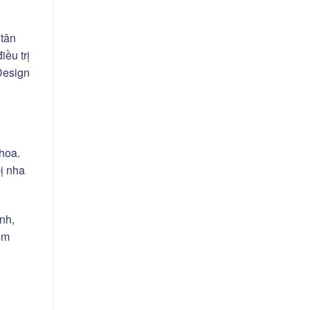
 tân
ều trị
 Design
hoa.
bị nha
nh,
ệm