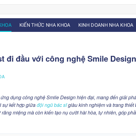
KHOA
KIẾN THỨC NHA KHOA
KINH DOANH NHA KHOA
st đi đầu với công nghệ Smile Desig
OA
c ứng dụng công nghệ Smile Design hiện đại, mang đến giải phá
i sự kết hợp giữa
đội ngũ bác sĩ
giàu kinh nghiệm và trang thiết b
mỹ răng miệng mà còn kiến tạo nụ cười hài hòa, tự nhiên, góp ph