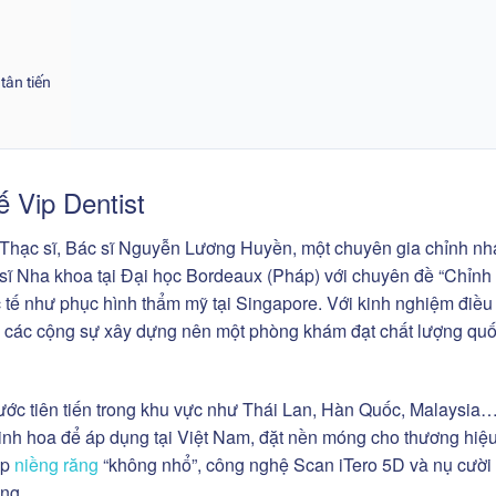
tân tiến
ế Vip Dentist
 Thạc sĩ, Bác sĩ Nguyễn Lương Huyền, một chuyên gia chỉnh nh
 sĩ Nha khoa tại Đại học Bordeaux (Pháp) với chuyên đề “Chỉnh
tế như phục hình thẩm mỹ tại Singapore. Với kinh nghiệm điều t
g các cộng sự xây dựng nên một phòng khám đạt chất lượng quố
nước tiên tiến trong khu vực như Thái Lan, Hàn Quốc, Malaysia
inh hoa để áp dụng tại Việt Nam, đặt nền móng cho thương hiệ
áp
niềng răng
“không nhổ”, công nghệ Scan iTero 5D và nụ cười
ng.