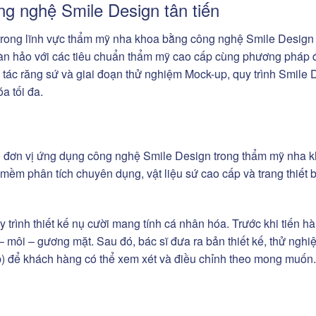
g nghệ Smile Design tân tiến
 trong lĩnh vực thẩm mỹ nha khoa bằng công nghệ Smile Design
àn hảo với các tiêu chuẩn thẩm mỹ cao cấp cùng phương pháp đi
hế tác răng sứ và giai đoạn thử nghiệm Mock-up, quy trình Smile
a tối đa.
g đơn vị ứng dụng công nghệ Smile Design trong thẩm mỹ nha k
 mềm phân tích chuyên dụng, vật liệu sứ cao cấp và trang thiết 
 trình thiết kế nụ cười mang tính cá nhân hóa. Trước khi tiến hà
– môi – gương mặt. Sau đó, bác sĩ đưa ra bản thiết kế, thử nghi
) để khách hàng có thể xem xét và điều chỉnh theo mong muốn.