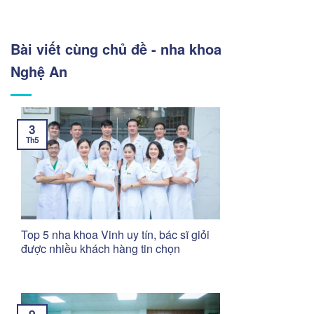
Bài viết cùng chủ đề - nha khoa
Nghệ An
3
Th5
Top 5 nha khoa Vinh uy tín, bác sĩ giỏi
được nhiều khách hàng tin chọn