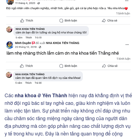
Các
nha khoa ở Yên Thành
hiện nay đã khẳng định vị thế
nhờ đội ngũ bác sĩ tay nghề cao, giàu kinh nghiệm và luôn
làm việc tận tâm. Sự phát triển này không chỉ đáp ứng nhu
cầu chăm sóc răng miệng ngày càng tăng của người dân
địa phương mà còn góp phần nâng cao chất lượng dịch vụ
y tế trong khu vực. Đây là nền tảng quan trọng để cộng