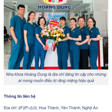
Nha khoa Hoàng Dung là địa chỉ đáng tin cậy cho những
ai mong muốn điều trị răng miệng hiệu quả
Thông tin liên hệ
Địa chỉ: 2F2P+2J3, Hoa Thành, Yên Thành, Nghệ An