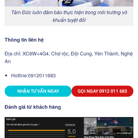
Tâm Đức luôn đảm bảo thực hiện trong môi trường vô
khuẩn tuyệt đối
Thông tin liên hệ
Địa chỉ: XC8W+4G4, Chợ rộc, Đội Cung, Yên Thành, Nghệ
An
Hotline:
0912011683
NHẬN TƯ VẤN NGAY
GỌI NGAY
0912 011 683
Đánh giá từ khách hàng