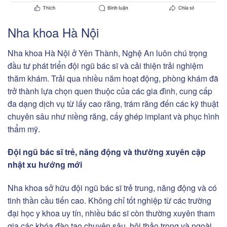
Nha khoa Hà Nội
Nha khoa Hà Nội ở Yên Thành, Nghệ An luôn chú trọng
đầu tư phát triển đội ngũ bác sĩ và cải thiện trải nghiệm
thăm khám. Trải qua nhiều năm hoạt động, phòng khám đã
trở thành lựa chọn quen thuộc của các gia đình, cung cấp
đa dạng dịch vụ từ lấy cao răng, trám răng đến các kỹ thuật
chuyên sâu như niềng răng, cấy ghép implant và phục hình
thẩm mỹ.
Đội ngũ bác sĩ trẻ, năng động và thường xuyên cập
nhật xu hướng mới
Nha khoa sở hữu đội ngũ bác sĩ trẻ trung, năng động và có
tinh thần cầu tiến cao. Không chỉ tốt nghiệp từ các trường
đại học y khoa uy tín, nhiều bác sĩ còn thường xuyên tham
gia các khóa đào tạo chuyên sâu, hội thảo trong và ngoài