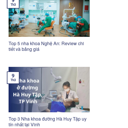
9
Th3
Top 5 nha khoa Nghệ An: Review chi
tiết và bảng giá
9
Th3
Top 3 Nha khoa đường Hà Huy Tập uy
tín nhất tại Vinh