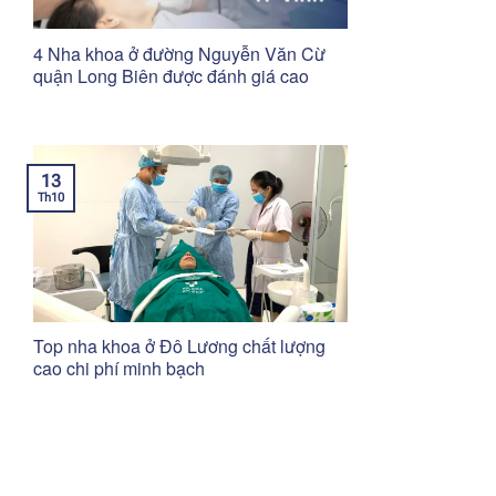
4 Nha khoa ở đường Nguyễn Văn Cừ
quận Long Biên được đánh giá cao
13
Th10
Top nha khoa ở Đô Lương chất lượng
cao chi phí minh bạch