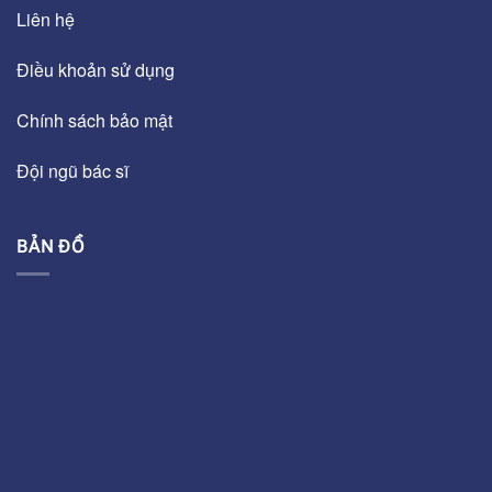
Liên hệ
Điều khoản sử dụng
Chính sách bảo mật
Đội ngũ bác sĩ
BẢN ĐỒ