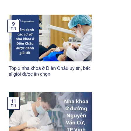
9
Th3
Top 3 nha khoa ở Diễn Châu uy tín, bác
sĩ giỏi được tin chọn
11
Th1