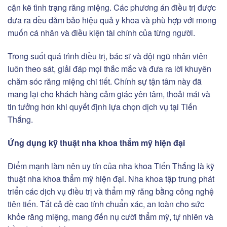
cặn kẽ tình trạng răng miệng. Các phương án điều trị được
đưa ra đều đảm bảo hiệu quả y khoa và phù hợp với mong
muốn cá nhân và điều kiện tài chính của từng người.
Trong suốt quá trình điều trị, bác sĩ và đội ngũ nhân viên
luôn theo sát, giải đáp mọi thắc mắc và đưa ra lời khuyên
chăm sóc răng miệng chi tiết. Chính sự tận tâm này đã
mang lại cho khách hàng cảm giác yên tâm, thoải mái và
tin tưởng hơn khi quyết định lựa chọn dịch vụ tại Tiến
Thắng.
Ứng dụng kỹ thuật nha khoa thẩm mỹ hiện đại
Điểm mạnh làm nên uy tín của nha khoa Tiến Thắng là kỹ
thuật nha khoa thẩm mỹ hiện đại. Nha khoa tập trung phát
triển các dịch vụ điều trị và thẩm mỹ răng bằng công nghệ
tiên tiến. Tất cả đề cao tính chuẩn xác, an toàn cho sức
khỏe răng miệng, mang đến nụ cười thẩm mỹ, tự nhiên và