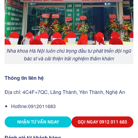
Nha khoa Hà Nội luôn chú trọng đầu tư phát triển đội ngũ
bác sĩ và cải thiện trải nghiệm thăm khám
Thông tin liên hệ
Địa chỉ: 4C4F+7QC, Lăng Thành, Yên Thành, Nghệ An
Hotline:
0912011683
NHẬN TƯ VẤN NGAY
GỌI NGAY
0912 011 683
Đánh giá từ khách hàng