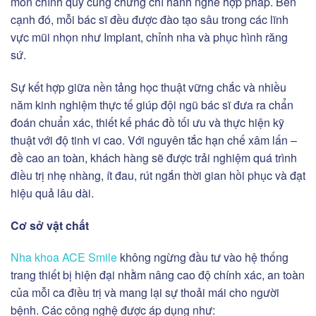
môn chính quy cùng chứng chỉ hành nghề hợp pháp. Bên
cạnh đó, mỗi bác sĩ đều được đào tạo sâu trong các lĩnh
vực mũi nhọn như Implant, chỉnh nha và phục hình răng
sứ.
Sự kết hợp giữa nền tảng học thuật vững chắc và nhiều
năm kinh nghiệm thực tế giúp đội ngũ bác sĩ đưa ra chẩn
đoán chuẩn xác, thiết kế phác đồ tối ưu và thực hiện kỹ
thuật với độ tinh vi cao. Với nguyên tắc hạn chế xâm lấn –
đề cao an toàn, khách hàng sẽ được trải nghiệm quá trình
điều trị nhẹ nhàng, ít đau, rút ngắn thời gian hồi phục và đạt
hiệu quả lâu dài.
Cơ sở vật chất
Nha khoa ACE Smile
không ngừng đầu tư vào hệ thống
trang thiết bị hiện đại nhằm nâng cao độ chính xác, an toàn
của mỗi ca điều trị và mang lại sự thoải mái cho người
bệnh.
Các công nghệ được áp dụng như: