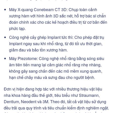
Máy X-quang Conebeam CT 3D:
Chụp toàn cảnh
xương hàm với hình ảnh 3D sắc nét, hỗ trợ bác sĩ chẩn
đoán chính xác cho các kế hoạch điều trị từ cơ bản đến
phức tạp.
Công nghệ cấy ghép Implant tức thì:
Cho phép đặt trụ
Implant ngay sau khi nhổ răng, từ đó tối ưu thời gian,
giảm đau và bảo tồn xương hàm.
Máy Piezotome:
Công nghệ nhổ răng bằng sóng siêu
âm tiên tiến mang lại cảm giác nhổ răng nhẹ nhàng,
không gây sang chấn đến các mô mềm xung quanh,
hạn chế chảy máu và sưng đau cho người bệnh.
Đơn vị hiện đang hợp tác với nhiều thương hiệu vật liệu
nha khoa hàng đầu thế giới, tiêu biểu như Straumann,
Dentium, Neodent và 3M. Theo đó, tất cả vật liệu sử dụng
đều trải qua quy trình và tiêu chuẩn kiểm định nghiêm ngặt.