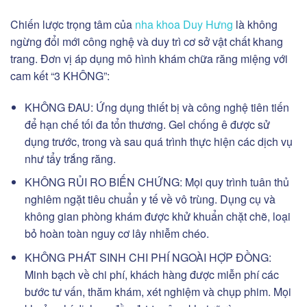
Chiến lược trọng tâm của
nha khoa Duy Hưng
là không
ngừng đổi mới công nghệ và duy trì cơ sở vật chất khang
trang. Đơn vị áp dụng mô hình khám chữa răng miệng với
cam kết
“3 KHÔNG”
:
KHÔNG ĐAU:
Ứng dụng thiết bị và công nghệ tiên tiến
để hạn chế tối đa tổn thương. Gel chống ê được sử
dụng trước, trong và sau quá trình thực hiện các dịch vụ
như tẩy trắng răng.
KHÔNG RỦI RO BIẾN CHỨNG:
Mọi quy trình tuân thủ
nghiêm ngặt tiêu chuẩn y tế về vô trùng. Dụng cụ và
không gian phòng khám được khử khuẩn chặt chẽ, loại
bỏ hoàn toàn nguy cơ lây nhiễm chéo.
KHÔNG PHÁT SINH CHI PHÍ NGOÀI HỢP ĐỒNG:
Minh bạch về chi phí, khách hàng được miễn phí các
bước tư vấn, thăm khám, xét nghiệm và chụp phim. Mọi