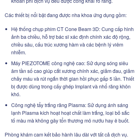
khoản phí dịch vụ đều được công khai rõ ràng.
Các thiết bị nổi bật đang được nha khoa ứng dụng gồm:
Hệ thống chụp phim CT Cone Beam 3D:
Cung cấp hình
ảnh ba chiều, hỗ trợ bác sĩ xác định chính xác độ rộng,
chiều sâu, cấu trúc xương hàm và các bệnh lý viêm
nhiễm.
Máy PIEZOTOME công nghệ cao:
Sử dụng sóng siêu
âm tần số cao giúp cắt xương chính xác, giảm đau, giảm
chảy máu và rút ngắn thời gian hồi phục gấp
5
lần. Thiết
bị được dùng trong cấy ghép Implant và nhổ răng khôn
khó.
Công nghệ tẩy trắng răng Plasma:
Sử dụng ánh sáng
lạnh Plasma kích hoạt hoạt chất làm trắng, loại bỏ sắc
tố màu mà không gây tổn thương mô nướu hay ê buốt.
Phòng khám cam kết bảo hành lâu dài với tất cả dịch vụ.