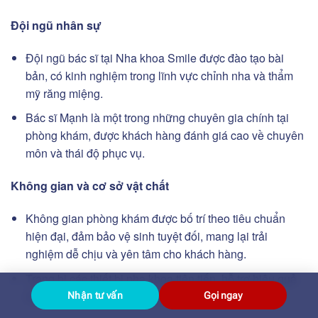
Đội ngũ nhân sự
Đội ngũ bác sĩ tại Nha khoa Smile được đào tạo bài
bản, có kinh nghiệm trong lĩnh vực chỉnh nha và thẩm
mỹ răng miệng.
Bác sĩ Mạnh là một trong những chuyên gia chính tại
phòng khám, được khách hàng đánh giá cao về chuyên
môn và thái độ phục vụ.
Không gian và cơ sở vật chất
Không gian phòng khám được bố trí theo tiêu chuẩn
hiện đại, đảm bảo vệ sinh tuyệt đối, mang lại trải
nghiệm dễ chịu và yên tâm cho khách hàng.
Trang bị các thiết bị nha khoa tiên tiến, hỗ trợ hiệu quả
trong quá trình chẩn đoán và điều trị.
Nhận tư vấn
Gọi ngay