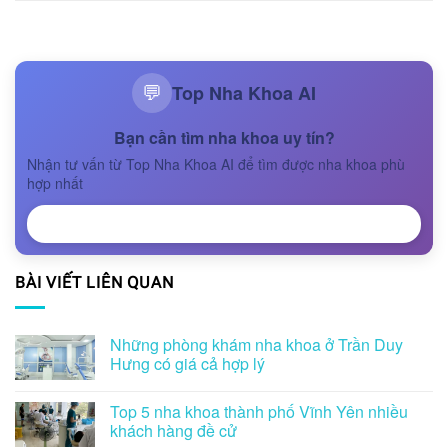
Top Nha Khoa AI
💬
Bạn cần tìm nha khoa uy tín?
Nhận tư vấn từ Top Nha Khoa AI để tìm được nha khoa phù
hợp nhất
NHẬN TƯ VẤN
BÀI VIẾT LIÊN QUAN
Những phòng khám nha khoa ở Trần Duy
Hưng có giá cả hợp lý
Top 5 nha khoa thành phố Vĩnh Yên nhiều
khách hàng đề cử