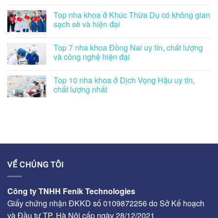
Top nha khoa ở Khúc Thừa Dụ có không gian
sạch sẽ và hiện đại
Top 7 nha khoa Đồng Nai uy tín, chất lượng
và công nghệ hiện đại
Top 10 nha khoa ở Dịch Vọng Hậu uy tín,
chất lượng nhất
VỀ CHÚNG TÔI
Công ty TNHH Fenik Technologies
Giấy chứng nhận ĐKKD số 0109872256 do Sở Kế hoạch
và Đầu tư TP. Hà Nội cấp ngày 28/12/2021