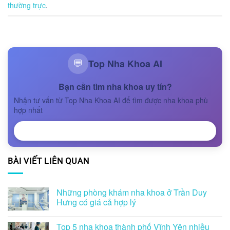
thường trực
.
Top Nha Khoa AI
💬
Bạn cần tìm nha khoa uy tín?
Nhận tư vấn từ Top Nha Khoa AI để tìm được nha khoa phù
hợp nhất
NHẬN TƯ VẤN
BÀI VIẾT LIÊN QUAN
Những phòng khám nha khoa ở Trần Duy
Hưng có giá cả hợp lý
Top 5 nha khoa thành phố Vĩnh Yên nhiều