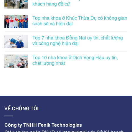
khách hàng đề cử
Top nha khoa ở Khúc Thừa Dụ có không gian
sạch sẽ và hiện đại
Top 7 nha khoa Đồng Nai uy tín, chất lượng
và công nghệ hiện đại
Top 10 nha khoa ở Dịch Vọng Hậu uy tín,
chất lượng nhất
VỀ CHÚNG TÔI
Công ty TNHH Fenik Technologies