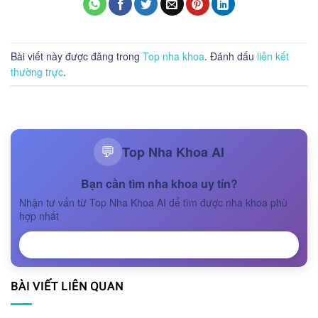
Bài viết này được đăng trong
Top nha khoa
. Đánh dấu
liên kết
thường trực
.
Top Nha Khoa AI
💬
Bạn cần tìm nha khoa uy tín?
Nhận tư vấn từ Top Nha Khoa AI để tìm được nha khoa phù
hợp nhất
NHẬN TƯ VẤN
BÀI VIẾT LIÊN QUAN