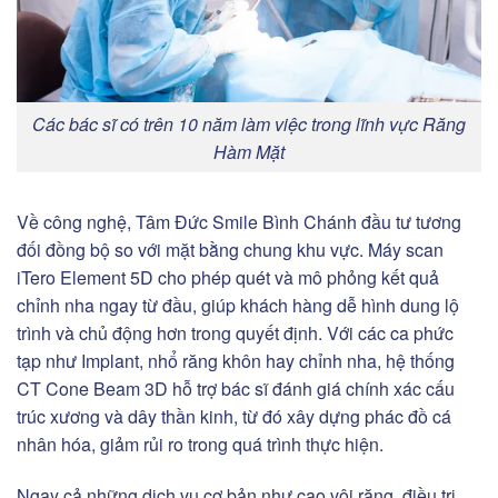
Các bác sĩ có trên 10 năm làm việc trong lĩnh vực Răng
Hàm Mặt
Về công nghệ, Tâm Đức Smile Bình Chánh đầu tư tương
đối đồng bộ so với mặt bằng chung khu vực. Máy scan
iTero Element 5D cho phép quét và mô phỏng kết quả
chỉnh nha ngay từ đầu, giúp khách hàng dễ hình dung lộ
trình và chủ động hơn trong quyết định. Với các ca phức
tạp như Implant, nhổ răng khôn hay chỉnh nha, hệ thống
CT Cone Beam 3D hỗ trợ bác sĩ đánh giá chính xác cấu
trúc xương và dây thần kinh, từ đó xây dựng phác đồ cá
nhân hóa, giảm rủi ro trong quá trình thực hiện.
Ngay cả những dịch vụ cơ bản như cạo vôi răng, điều trị