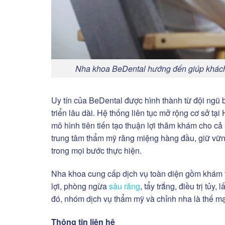
Nha khoa BeDental hướng đến giúp khách hàn
Uy tín của BeDental được hình thành từ đội ngũ b
triển lâu dài. Hệ thống liên tục mở rộng cơ sở tạ
mô hình tiên tiến tạo thuận lợi thăm khám cho cả
trung tâm thẩm mỹ răng miệng hàng đầu, giữ vững 
trong mọi bước thực hiện.
Nha khoa cung cấp dịch vụ toàn diện gồm khám t
lợi, phòng ngừa
sâu răng
, tẩy trắng, điều trị tủy
đó, nhóm dịch vụ thẩm mỹ và chỉnh nha là thế mạ
Thông tin liên hệ