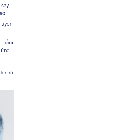
 cấy
ao.
chuyên
h Thẩm
l ứng
hiện rõ