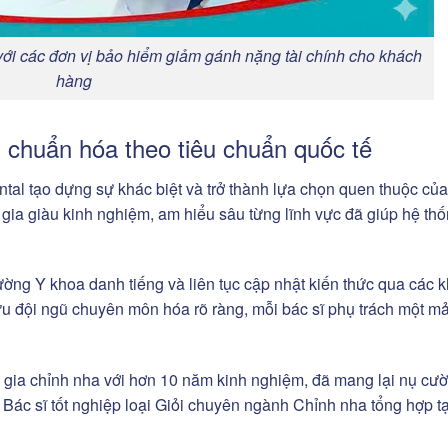
với các đơn vị bảo hiểm giảm gánh nặng tài chính cho khách
hàng
i chuẩn hóa theo tiêu chuẩn quốc tế
ntal tạo dựng sự khác biệt và trở thành lựa chọn quen thuộc củ
gia giàu kinh nghiệm, am hiểu sâu từng lĩnh vực đã giúp hệ th
ường Y khoa danh tiếng và liên tục cập nhật kiến thức qua các 
hữu đội ngũ chuyên môn hóa rõ ràng, mỗi bác sĩ phụ trách một m
gia chỉnh nha với hơn 10 năm kinh nghiệm, đã mang lại nụ cườ
Bác sĩ tốt nghiệp loại Giỏi chuyên ngành Chỉnh nha tổng hợp tạ