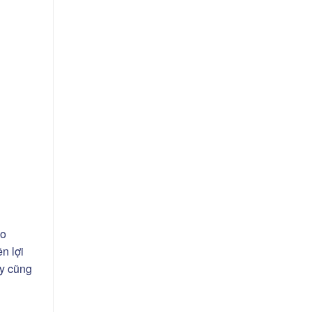
ảo
n lợi
ày cũng