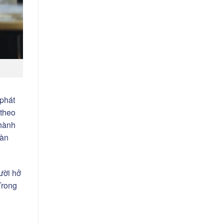
 phát
 theo
thành
oàn
cười hở
 Trong