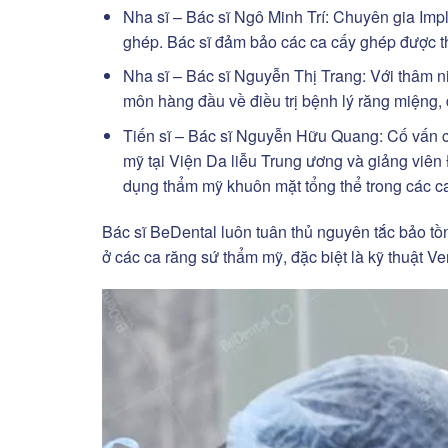
Nha sĩ – Bác sĩ Ngô Minh Trí: Chuyên gia Imp
ghép. Bác sĩ đảm bảo các ca cấy ghép được thự
Nha sĩ – Bác sĩ Nguyễn Thị Trang: Với thâm ni
môn hàng đầu về điều trị bệnh lý răng miệng, 
Tiến sĩ – Bác sĩ Nguyễn Hữu Quang: Cố vấn c
mỹ tại Viện Da liễu Trung ương và giảng viên
dụng thẩm mỹ khuôn mặt tổng thể trong các ca
Bác sĩ BeDental luôn tuân thủ nguyên tắc bảo tồn r
ở các ca răng sứ thẩm mỹ, đặc biệt là kỹ thuật Ven