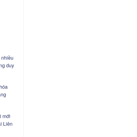
a nhiều
ống duy
khóa
ảng
i mới
i Liên