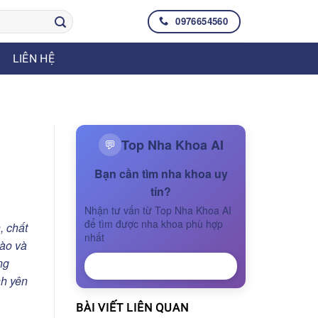
0976654560
LIÊN HỆ
Top Nha Khoa AI
💬
Bạn cần tìm nha khoa uy
tín?
Nhận tư vấn từ Top Nha Khoa AI
để tìm được nha khoa phù hợp
, chất
nhất
bào và
ng
NHẬN TƯ VẤN
nh yên
BÀI VIẾT LIÊN QUAN