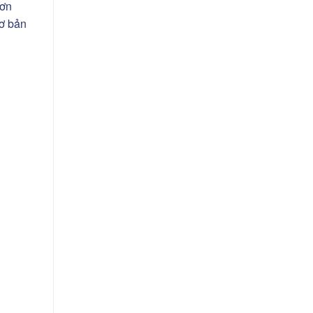
đơn
cơ bản