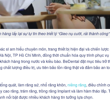
g lấy lại sự tự tin theo triết lý “Gieo nụ cười, rải thành công”
ác sĩ am hiểu chuyên môn, trang thiết bị hiện đại và chiến lược
i Hà Nội, TP Hồ Chí Minh, đồng thời chuẩn hóa quy trình phục vụ
 khách hàng trong nước và kiều bào. BeDental đặt mục tiêu trở 
chất lượng điều trị, ưu tiên bảo tồn răng thật và đảm bảo an t
ổng quát, làm răng sứ, nhổ răng khôn,
niềng răng
, điều chỉnh 
, lấy cao răng, trám răng, trồng răng Implant và làm hàm tháo lắp.
nh nổi bật được nhiều khách hàng tin tưởng lựa chọn.