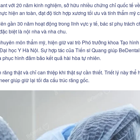
lant với 20 năm kinh nghiệm, sở hữu nhiều chứng chỉ quốc tế về
c hiện an toàn, đạt độ tích hợp xương tối ưu và tính thẩm mỹ c
ên gần 30 năm hoạt động trong lĩnh vực y tế, bác sĩ phụ trách 
đặc biệt là nội nha và nha chu.
huyên môn thẩm mỹ, hiện giữ vai trò Phó trưởng khoa Tạo hìn
 Đại học Y Hà Nội. Sự hợp tác của Tiến sĩ Quang giúp BeDenta
 phục hình đảm bảo kết quả hài hòa tự nhiên.
ăng thật và chỉ can thiệp khi thật sự cần thiết. Triết lý này thể 
eer giúp giữ lại tối đa cấu trúc răng gốc.