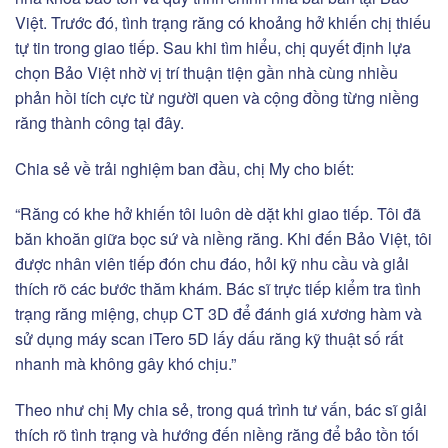
Việt. Trước đó, tình trạng răng có khoảng hở khiến chị thiếu
tự tin trong giao tiếp. Sau khi tìm hiểu, chị quyết định lựa
chọn Bảo Việt nhờ vị trí thuận tiện gần nhà cùng nhiều
phản hồi tích cực từ người quen và cộng đồng từng niềng
răng thành công tại đây.
Chia sẻ về trải nghiệm ban đầu, chị My cho biết:
“Răng có khe hở khiến tôi luôn dè dặt khi giao tiếp. Tôi đã
băn khoăn giữa bọc sứ và niềng răng. Khi đến Bảo Việt, tôi
được nhân viên tiếp đón chu đáo, hỏi kỹ nhu cầu và giải
thích rõ các bước thăm khám. Bác sĩ trực tiếp kiểm tra tình
trạng răng miệng, chụp CT 3D để đánh giá xương hàm và
sử dụng máy scan iTero 5D lấy dấu răng kỹ thuật số rất
nhanh mà không gây khó chịu.”
Theo như chị My chia sẻ, trong quá trình tư vấn, bác sĩ giải
thích rõ tình trạng và hướng đến niềng răng để bảo tồn tối