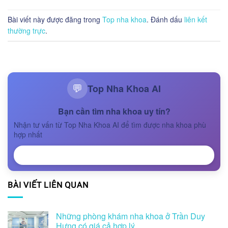
Bài viết này được đăng trong
Top nha khoa
. Đánh dấu
liên kết
thường trực
.
Top Nha Khoa AI
💬
Bạn cần tìm nha khoa uy tín?
Nhận tư vấn từ Top Nha Khoa AI để tìm được nha khoa phù
hợp nhất
NHẬN TƯ VẤN
BÀI VIẾT LIÊN QUAN
Những phòng khám nha khoa ở Trần Duy
Hưng có giá cả hợp lý