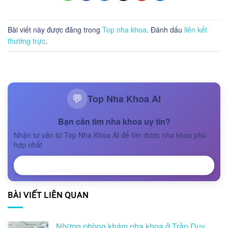
Bài viết này được đăng trong
Top nha khoa
. Đánh dấu
liên kết
thường trực
.
Top Nha Khoa AI
💬
Bạn cần tìm nha khoa uy tín?
Nhận tư vấn từ Top Nha Khoa AI để tìm được nha khoa phù
hợp nhất
NHẬN TƯ VẤN
BÀI VIẾT LIÊN QUAN
Những phòng khám nha khoa ở Trần Duy