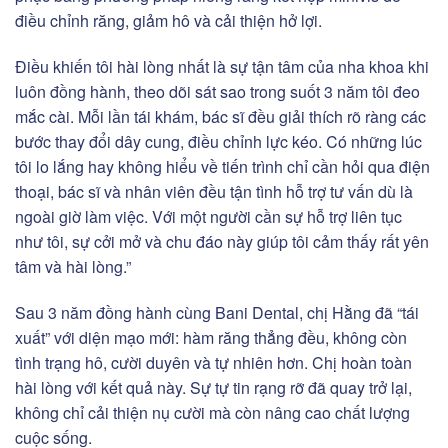
điều chỉnh răng, giảm hô và cải thiện hở lợi.
Điều khiến tôi hài lòng nhất là sự tận tâm của nha khoa khi
luôn đồng hành, theo dõi sát sao trong suốt 3 năm tôi đeo
mắc cài. Mỗi lần tái khám, bác sĩ đều giải thích rõ ràng các
bước thay đổi dây cung, điều chỉnh lực kéo. Có những lúc
tôi lo lắng hay không hiểu về tiến trình chỉ cần hỏi qua điện
thoại, bác sĩ và nhân viên đều tận tình hỗ trợ tư vấn dù là
ngoài giờ làm việc. Với một người cần sự hỗ trợ liên tục
như tôi, sự cởi mở và chu đáo này giúp tôi cảm thấy rất yên
tâm và hài lòng.”
Sau 3 năm đồng hành cùng Bani Dental, chị Hằng đã “tái
xuất” với diện mạo mới: hàm răng thẳng đều, không còn
tình trạng hô, cười duyên và tự nhiên hơn. Chị hoàn toàn
hài lòng với kết quả này. Sự tự tin rạng rỡ đã quay trở lại,
không chỉ cải thiện nụ cười mà còn nâng cao chất lượng
cuộc sống.