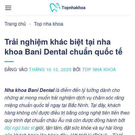
Bỏ
qua
nội
Trang chủ
»
Top nha khoa
dung
Trải nghiệm khác biệt tại nha
khoa Bani Dental chuẩn quốc tế
ĐĂNG VÀO
THÁNG 10 13, 2025
BỞI
TOP NHA KHOA
Nha khoa Bani Dental
là điểm đến lý tưởng dành cho
những ai mong muốn trải nghiệm dịch vụ chăm sóc răng
miệng chuẩn quốc tế ngay tại Bắc Ninh. Tại đây, khách
hàng không chỉ được điều trị bằng công nghệ tiên tiến theo
quy trình đạt chuẩn châu Âu mà còn được đồng hành bởi
đội ngũ bác sĩ
giỏi, tận tâm, đặt sức khỏe và sự hài lòng