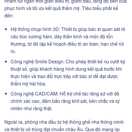
nhằm rút ngắn thời gian điều trị, giảm đau, tăng độ bền của
phục hình và tối ưu kết quả thẩm mỹ. Tiêu biểu phải kể
đến:
Hệ thống chụp hình 3D: Thiết bị giúp bác sĩ quan sát rõ
cấu trúc xương hàm, dây thần kinh và mức độ tổn
thương, từ đó lập kế hoạch điều trị an toàn, hạn chế rủi
ro.
Công nghệ Smile Design: Cho phép thiết kế nụ cười kỹ
thuật số, giúp khách hàng hình dung kết quả trước khi
thực hiện và trao đổi trực tiếp với bác sĩ để đạt được
thẩm mỹ hài hòa.
Công nghệ CAD/CAM: Hỗ trợ chế tác răng sứ với độ
chính xác cao, đảm bảo răng khít sát, bền chắc và tự
nhiên như răng thật.
Ngoài ra, phòng nha đầu tư hệ thống ghế nha thông minh
và thiết bị vô trùng đạt chuẩn châu Âu. Qua đó mang lại