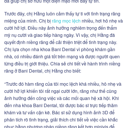
đã giúp chị sở hữu một diện mạo mới đầy tự tin.
Trước đây, chị Hằng luôn cảm thấy tự ti với tình trạng răng
miệng của mình. Chị bị
răng mọc lệch
nhiều, hơi hô nhẹ và
cười hở lợi. Điều này ảnh hưởng nghiêm trọng đến thẩm
mỹ nụ cười và giao tiếp hàng ngày. Vì vậy, chị Hằng đã
quyết định niềng răng để cải thiện triệt để tình trạng này.
Chị lựa chọn nha khoa Bani Dental vì phòng khám gần
nhà, có nhiều đánh giá tốt trên mạng và được người quen
từng điều trị giới thiệu. Chia sẻ chi tiết về hành trình niềng
răng ở Bani Dental, chị Hằng cho biết:
“Trước đó hàm răng của tôi mọc lệch khá nhiều, hô nhẹ và
cười hở lợi khiến tôi rất ngại cười lớn, răng như thế cũng
ảnh hưởng đến công việc và các mối quan hệ xã hội. Khi
đến nha khoa Bani Dental, tôi được bác sĩ trực tiếp thăm
khám và tư vấn cặn kẽ. Bác sĩ sử dụng hình ảnh 3D để
phân tích rõ tình trạng, giải thích chi tiết về việc cần khắc
phục bằng phương pháp niềng răng kết hợp minivis để