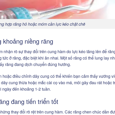
ường hợp răng hô hoặc móm cần lực kéo chặt chẽ
g khoảng niềng răng
 nhận rõ sự thay đổi trên cung hàm do lực kéo tăng lên để răng
tức ở răng, đặc biệt khi ăn nhai. Một số răng có thể lung lay nh
thấy răng đang dịch chuyển đúng hướng.
n hoặc điều chỉnh dây cung có thể khiến bạn cảm thấy vướng ví
 dây cung thừa hoặc mắc cài cọ vào má, môi gây đau rát hoặc t
i ngày đến khoảng 1-2 tuần.
ng đang tiến triển tốt
những thay đổi rõ rệt trên cung hàm. Các răng chen chúc dần đ