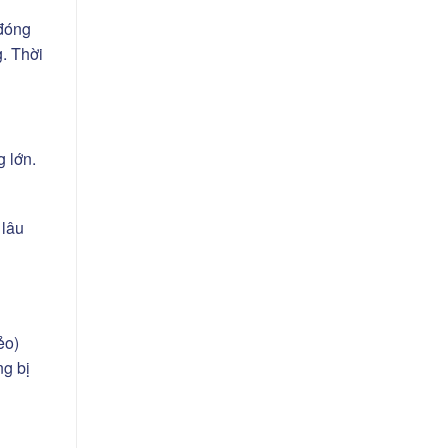
 đóng
. Thời
 lớn.
 lâu
ẻo)
ng bị