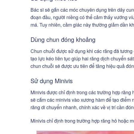
Bác sĩ sẽ gắn các móc chuyên dụng trên dây cung
đoạn đầu, người niềng có thể cảm thấy vướng ví
má. Tuy nhiên, cảm giác này thường giảm dần kh
Dùng chun đóng khoảng
Chun chuỗi được sử dụng khi các răng đã tương 
tạo lực kéo liên tục giúp hai răng dịch chuyển s
chun chuỗi sẽ được ưu tiên để tăng hiệu quả đó
Sử dụng Minivis
Minivis được chỉ định trong các trường hợp răng 
sẽ cắm các minivis vào xương hàm để tạo điểm ne
răng di chuyển nhanh, chính xác về vị trí cần đó
Minivis chỉ định trong trường hợp răng hô hoặc 