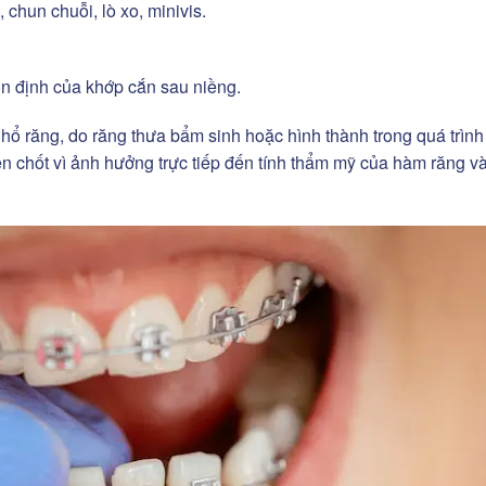
 chun chuỗi, lò xo, minivis.
ổn định của khớp cắn sau niềng.
hổ răng, do răng thưa bẩm sinh hoặc hình thành trong quá trình
n chốt vì ảnh hưởng trực tiếp đến tính thẩm mỹ của hàm răng v