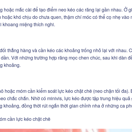
 hoặc mắc cài để tạo điểm neo kéo các răng lại gần nhau. Ở gi
u hoặc khó chịu do chưa quen, thậm chí móc có thể cọ nhẹ vào 
i khoang miệng thích nghi.
đối thẳng hàng và cần kéo các khoảng trống nhỏ lại với nhau. 
át dần. Với những trường hợp răng mọc chen chúc, sau khi dàn đ
ng khoảng.
hô hoặc móm cần kiểm soát lực kéo chặt chẽ (neo chặn tối đa). 
o chắc chắn. Nhờ có minivis, lực kéo được tập trung hiệu quả 
ng khoảng, đồng thời rút ngắn thời gian chỉnh nha ở những ca ph
móm cần lực kéo chặt chẽ