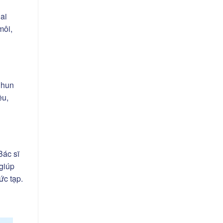
ai
môi,
Chun
ều,
Bác sĩ
giúp
ức tạp.