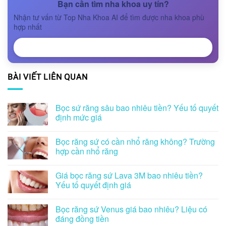
Bạn cần tìm nha khoa uy tín?
Nhận tư vấn từ Top Nha Khoa AI để tìm được nha khoa phù
hợp nhất
NHẬN TƯ VẤN
BÀI VIẾT LIÊN QUAN
Bọc sứ răng sâu bao nhiêu tiền? Yếu tố quyết
định mức giá
Bọc răng sứ có cần nhổ răng không? Trường
hợp cần nhổ răng
Giá bọc răng sứ Lava 3M bao nhiêu tiền?
Yếu tố quyết định giá
Bọc răng sứ Venus giá bao nhiêu? Liệu có
đáng đồng tiền