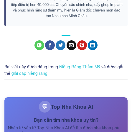
tiếp điều trị hơn 40.000 ca. Chuyên sâu chỉnh nha, cấy ghép Implant
và phục hình răng sứ thẩm mỹ, hiện là Giám đốc chuyên môn đào
tạo Nha khoa Minh Châu.
Bài viết này được đăng trong
Niềng Răng Thẩm Mỹ
và được gắn
thẻ
giải đáp niềng răng
.
Top Nha Khoa AI
💬
Bạn cần tìm nha khoa uy tín?
Nhận tư vấn từ Top Nha Khoa AI để tìm được nha khoa phù