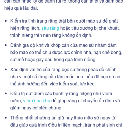
cần cân nhắc kỹ để tránh rủi ro không cần thiết và đảm bảo
hiệu quả lâu dài.
Kiểm tra tình trạng răng thật bên dưới mão sứ để phát
hiện răng lệch,
sâu răng
hoặc tiêu xương bị che khuất,
tránh niềng trên nền răng không ổn định.
Đánh giá độ khít và khớp cắn của mão sứ nhằm đảm
bảo mão có thể chịu được lực chỉnh nha, hạn chế bong,
sứt mẻ hoặc gây đau trong quá trình niềng.
Xác định vai trò của răng bọc sứ trong phác đồ chỉnh
nha vì một số răng cần làm mốc neo, nếu đã bọc sứ có
thể ảnh hưởng đến việc kiểm soát lực kéo.
Điều trị dứt điểm các bệnh lý răng miệng như viêm
nướu,
viêm nha chu
để giúp răng di chuyển ổn định và
giảm nguy cơ biến chứng.
Thống nhất phương án giữ hay tháo mão sứ ngay từ
đầu giúp quá trình điều trị liền mạch, tránh phát sinh chi