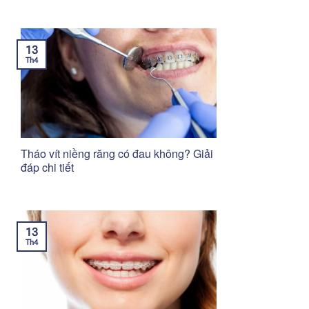
13
Th4
Tháo vít niềng răng có đau không? Giải
đáp chi tiết
13
Th4