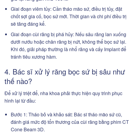
Giai đoạn viêm tủy: Cần tháo mão sứ, điều trị tủy, đặt
chốt sợi gia cố, bọc sứ mới. Thời gian và chi phí điều trị
sẽ tăng đáng kể.
Giai đoạn cùi răng bị phá hủy: Nếu sâu răng lan xuống
dưới nướu hoặc chân răng bị nứt, không thể bọc sứ lại.
Khi đó, giải pháp thường là nhổ răng và cấy Implant để
tránh tiêu xương hàm.
4. Bác sĩ xử lý răng bọc sứ bị sâu như
thế nào?
Để xử lý triệt để, nha khoa phải thực hiện quy trình phục
hình lại từ đầu:
Bước 1: Tháo bỏ và khảo sát: Bác sĩ tháo mão sứ cũ,
đánh giá mức độ tổn thương của cùi răng bằng phim CT
Cone Beam 3D.