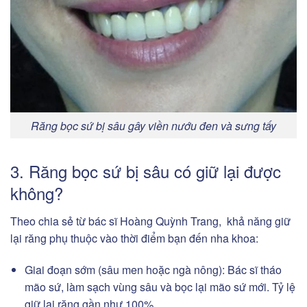
Răng bọc sứ bị sâu gây viền nướu đen và sưng tấy
3. Răng bọc sứ bị sâu có giữ lại được
không?
Theo chia sẻ từ bác sĩ Hoàng Quỳnh Trang, khả năng giữ
lại răng phụ thuộc vào thời điểm bạn đến nha khoa:
Giai đoạn sớm (sâu men hoặc ngà nông): Bác sĩ tháo
mão sứ, làm sạch vùng sâu và bọc lại mão sứ mới. Tỷ lệ
giữ lại răng gần như 100%.