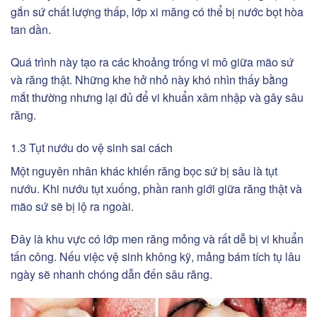
gắn sứ chất lượng thấp, lớp xi măng có thể bị nước bọt hòa
tan dần.
Quá trình này tạo ra các khoảng trống vi mô giữa mão sứ
và răng thật. Những khe hở nhỏ này khó nhìn thấy bằng
mắt thường nhưng lại đủ để vi khuẩn xâm nhập và gây sâu
răng.
1.3 Tụt nướu do vệ sinh sai cách
Một nguyên nhân khác khiến răng bọc sứ bị sâu là tụt
nướu. Khi nướu tụt xuống, phần ranh giới giữa răng thật và
mão sứ sẽ bị lộ ra ngoài.
Đây là khu vực có lớp men răng mỏng và rất dễ bị vi khuẩn
tấn công. Nếu việc vệ sinh không kỹ, mảng bám tích tụ lâu
ngày sẽ nhanh chóng dẫn đến sâu răng.