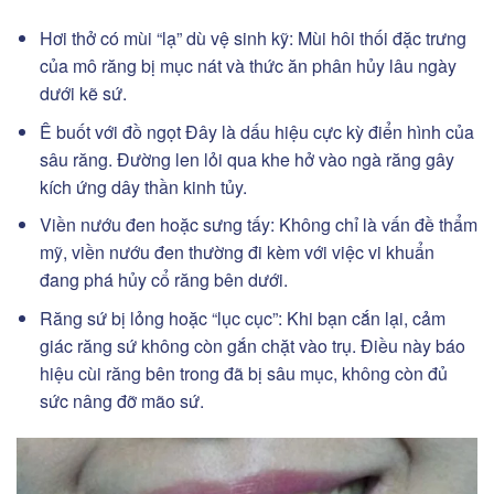
Hơi thở có mùi “lạ” dù vệ sinh kỹ: Mùi hôi thối đặc trưng
của mô răng bị mục nát và thức ăn phân hủy lâu ngày
dưới kẽ sứ.
Ê buốt với đồ ngọt Đây là dấu hiệu cực kỳ điển hình của
sâu răng. Đường len lỏi qua khe hở vào ngà răng gây
kích ứng dây thần kinh tủy.
Viền nướu đen hoặc sưng tấy: Không chỉ là vấn đề thẩm
mỹ, viền nướu đen thường đi kèm với việc vi khuẩn
đang phá hủy cổ răng bên dưới.
Răng sứ bị lỏng hoặc “lục cục”: Khi bạn cắn lại, cảm
giác răng sứ không còn gắn chặt vào trụ. Điều này báo
hiệu cùi răng bên trong đã bị sâu mục, không còn đủ
sức nâng đỡ mão sứ.