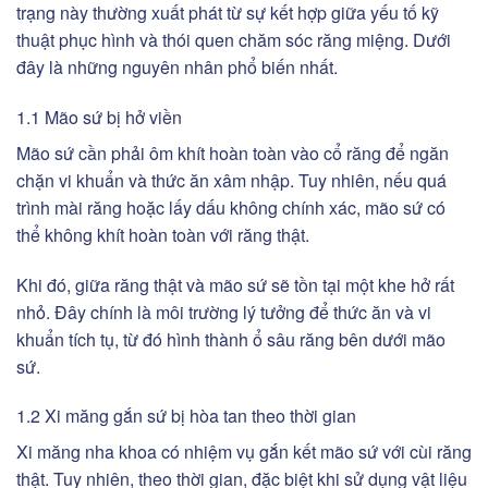
trạng này thường xuất phát từ sự kết hợp giữa yếu tố kỹ
thuật phục hình và thói quen chăm sóc răng miệng. Dưới
đây là những nguyên nhân phổ biến nhất.
1.1 Mão sứ bị hở viền
Mão sứ cần phải ôm khít hoàn toàn vào cổ răng để ngăn
chặn vi khuẩn và thức ăn xâm nhập. Tuy nhiên, nếu quá
trình mài răng hoặc lấy dấu không chính xác, mão sứ có
thể không khít hoàn toàn với răng thật.
Khi đó, giữa răng thật và mão sứ sẽ tồn tại một khe hở rất
nhỏ. Đây chính là môi trường lý tưởng để thức ăn và vi
khuẩn tích tụ, từ đó hình thành ổ sâu răng bên dưới mão
sứ.
1.2 Xi măng gắn sứ bị hòa tan theo thời gian
Xi măng nha khoa có nhiệm vụ gắn kết mão sứ với cùi răng
thật. Tuy nhiên, theo thời gian, đặc biệt khi sử dụng vật liệu