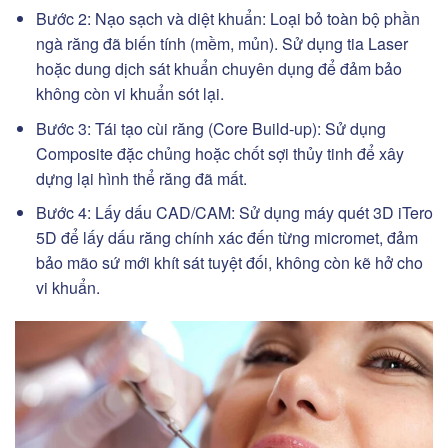
Bước 2: Nạo sạch và diệt khuẩn: Loại bỏ toàn bộ phần
ngà răng đã biến tính (mềm, mủn). Sử dụng tia Laser
hoặc dung dịch sát khuẩn chuyên dụng để đảm bảo
không còn vi khuẩn sót lại.
Bước 3: Tái tạo cùi răng (Core Build-up): Sử dụng
Composite đặc chủng hoặc chốt sợi thủy tinh để xây
dựng lại hình thể răng đã mất.
Bước 4: Lấy dấu CAD/CAM: Sử dụng máy quét 3D iTero
5D để lấy dấu răng chính xác đến từng micromet, đảm
bảo mão sứ mới khít sát tuyệt đối, không còn kẽ hở cho
vi khuẩn.