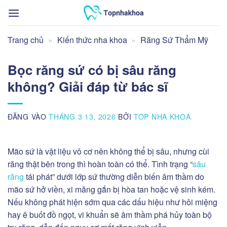
Bỏ
qua
nội
Trang chủ
»
Kiến thức nha khoa
»
Răng Sứ Thẩm Mỹ
dung
Bọc răng sứ có bị sâu răng
không? Giải đáp từ bác sĩ
ĐĂNG VÀO
THÁNG 3 13, 2026
BỞI
TOP NHA KHOA
Mão sứ là vật liệu vô cơ nên không thể bị sâu, nhưng cùi
răng thật bên trong thì hoàn toàn có thể. Tình trạng “
sâu
răng
tái phát” dưới lớp sứ thường diễn biến âm thầm do
mão sứ hở viền, xi măng gắn bị hòa tan hoặc vệ sinh kém.
Nếu không phát hiện sớm qua các dấu hiệu như hôi miệng
hay ê buốt đồ ngọt, vi khuẩn sẽ âm thầm phá hủy toàn bộ