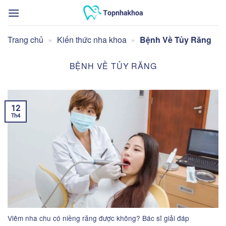
Bỏ
qua
nội
Trang chủ
»
Kiến thức nha khoa
»
Bệnh Về Tủy Răng
dung
BỆNH VỀ TỦY RĂNG
12
Th4
Viêm nha chu có niềng răng được không? Bác sĩ giải đáp