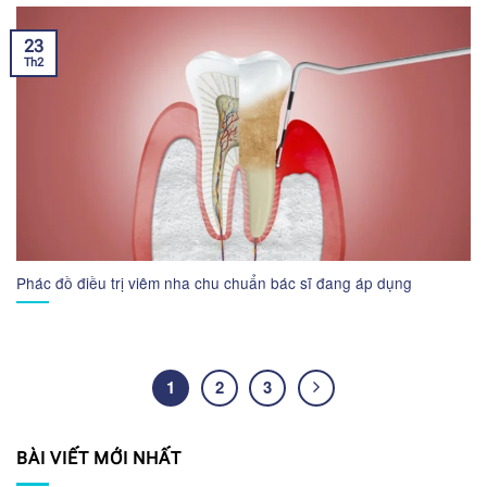
23
Th2
Phác đồ điều trị viêm nha chu chuẩn bác sĩ đang áp dụng
1
2
3
BÀI VIẾT MỚI NHẤT