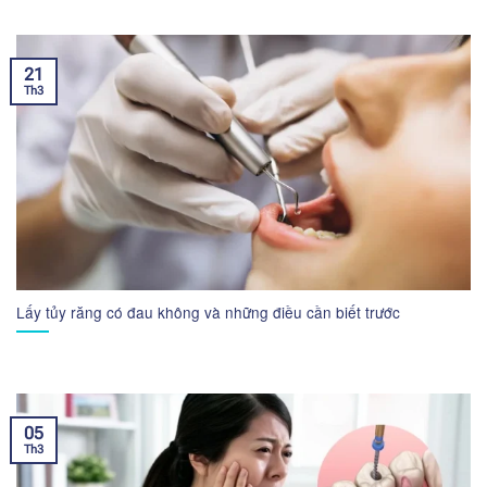
21
Th3
Lấy tủy răng có đau không và những điều cần biết trước
05
Th3